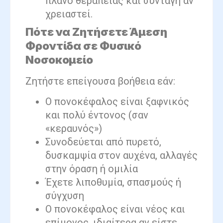
πλάνο θεραπείας και συνταγή αν
χρειαστεί.
Πότε να Ζητήσετε Άμεση
Φροντίδα σε Φυσικό
Νοσοκομείο
Ζητήστε επείγουσα βοήθεια εάν:
Ο πονοκέφαλος είναι ξαφνικός
και πολύ έντονος (σαν
«κεραυνός»)
Συνοδεύεται από πυρετό,
δυσκαμψία στον αυχένα, αλλαγές
στην όραση ή ομιλία
Έχετε λιποθυμία, σπασμούς ή
σύγχυση
Ο πονοκέφαλος είναι νέος και
επίμονος, ιδιαίτερα αν είστε