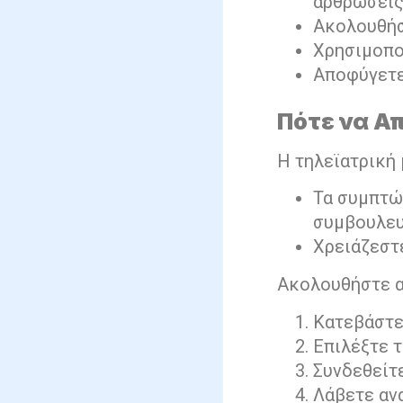
αρθρώσει
Ακολουθήσ
Χρησιμοπο
Αποφύγετε
Πότε να Απ
Η τηλεϊατρική 
Τα συμπτώμ
συμβουλευ
Χρειάζεστ
Ακολουθήστε α
Κατεβάστε
Επιλέξτε 
Συνδεθείτε
Λάβετε ανα