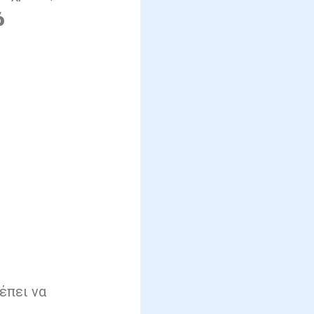
ό
έπει να