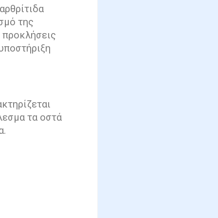
 αρθρίτιδα
ισμό της
ς προκλήσεις
 υποστήριξη
ακτηρίζεται
λεσμα τα οστά
α.