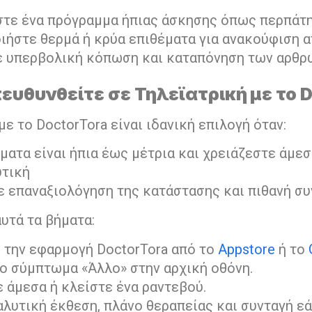
ς
τε ένα πρόγραμμα ήπιας άσκησης όπως περπάτη
ιήστε θερμά ή κρύα επιθέματα για ανακούφιση α
 υπερβολική κόπωση και καταπόνηση των αρθ
ευθυνθείτε σε Τηλεϊατρική με το D
με το DoctorTora είναι ιδανική επιλογή όταν:
ατα είναι ήπια έως μέτρια και χρειάζεστε άμε
τική
ε επαναξιολόγηση της κατάστασης και πιθανή σ
υτά τα βήματα:
 την εφαρμογή DoctorTora από το
Appstore
ή το
το σύμπτωμα «Άλλο» στην αρχική οθόνη.
 άμεσα ή κλείστε ένα ραντεβού.
λυτική έκθεση, πλάνο θεραπείας και συνταγή εά