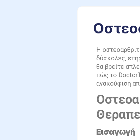
Οστεο
Η οστεοαρθρίτι
δύσκολες, επηρ
θα βρείτε απλ
πώς το Doctor
ανακούφιση από
Οστεοαρ
Θεραπε
Εισαγωγή