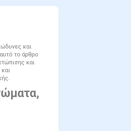
πώδυνες και
 αυτό το άρθρο
ετώπισης και
 και
κής.
τώματα,