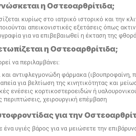
γνώσκεται η Οστεοαρθρίτιδα;
ίζεται κυρίως στο ιατρικό ιστορικό και την κλι
ποιούνται απεικονιστικές εξετάσεις όπως ακτι
γραφία για να επιβεβαιωθεί η έκταση της φθορά
ετωπίζεται η Οστεοαρθρίτιδα;
ρεί να περιλαμβάνει:
 και αντιφλεγμονώδη φάρμακα (ιβουπροφαίνη, 
απεία για βελτίωση της κινητικότητας και μείω
κές ενέσεις κορτικοστεροειδών ή υαλουρονικο
ς περιπτώσεις, χειρουργική επέμβαση
υτοφροντίδας για την Οστεοαρθρί
 ένα υγιές βάρος για να μειώσετε την επιβάρυν