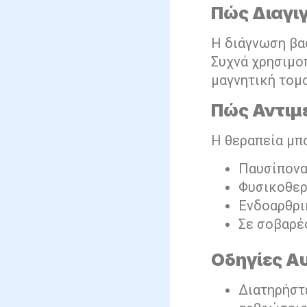
Πώς Διαγι
Η διάγνωση βασ
Συχνά χρησιμο
μαγνητική τομο
Πώς Αντιμ
Η θεραπεία μπο
Παυσίπονα
Φυσικοθερ
Ενδοαρθρι
Σε σοβαρέ
Οδηγίες Α
Διατηρήστε