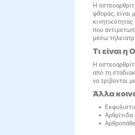
Η οστεοαρθρίτι
φθοράς, είναι 
κινητικότητας
που αντιμετωπ
μέσω τηλεϊατρι
Τι είναι η
Η οστεοαρθρίτι
από τη σταδια
να τρίβονται μ
Άλλα κοιν
Εκφυλιστι
Αρθρίτιδα
Αρθροπάθε