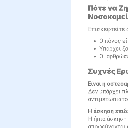
Πότε να Ζ
Νοσοκομεί
Επισκεφτείτε 
Ο πόνος εί
Υπάρχει ξ
Οι αρθρώσ
Συχνές Ερ
Είναι η οστεο
Δεν υπάρχει π
αντιμετωπιστο
Η άσκηση επιδ
Η ήπια άσκηση
αποφεύγονται 