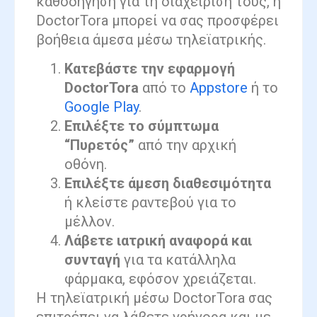
καθοδήγηση για τη διαχείρισή τους, η
DoctorTora μπορεί να σας προσφέρει
βοήθεια άμεσα μέσω τηλεϊατρικής.
Κατεβάστε την εφαρμογή
DoctorTora
από το
Appstore
ή το
Google Play
.
Επιλέξτε το σύμπτωμα
“Πυρετός”
από την αρχική
οθόνη.
Επιλέξτε άμεση διαθεσιμότητα
ή κλείστε ραντεβού για το
μέλλον.
Λάβετε ιατρική αναφορά και
συνταγή
για τα κατάλληλα
φάρμακα, εφόσον χρειάζεται.
Η τηλεϊατρική μέσω DoctorTora σας