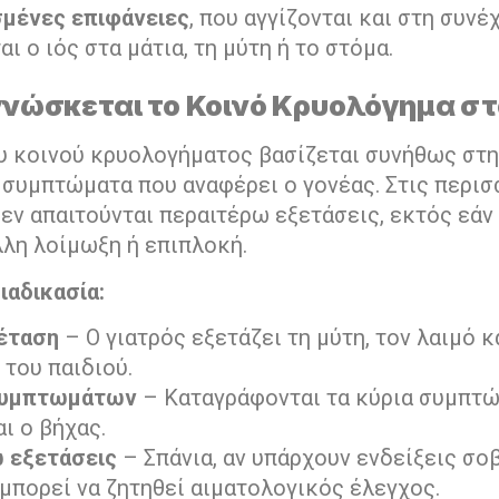
μένες επιφάνειες
, που αγγίζονται και στη συνέ
ι ο ιός στα μάτια, τη μύτη ή το στόμα.
γνώσκεται το Κοινό Κρυολόγημα στ
υ κοινού κρυολογήματος βασίζεται συνήθως στη
α συμπτώματα που αναφέρει ο γονέας. Στις περι
εν απαιτούνται περαιτέρω εξετάσεις, εκτός εάν
λλη λοίμωξη ή επιπλοκή.
ιαδικασία:
ξέταση
– Ο γιατρός εξετάζει τη μύτη, τον λαιμό κ
του παιδιού.
συμπτωμάτων
– Καταγράφονται τα κύρια συμπτώ
ι ο βήχας.
 εξετάσεις
– Σπάνια, αν υπάρχουν ενδείξεις σο
μπορεί να ζητηθεί αιματολογικός έλεγχος.