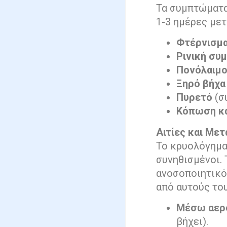
Τα συμπτώματα
1-3 ημέρες μετ
Φτέρνισμα
Ρινική συ
Πονόλαιμ
Ξηρό βήχα
Πυρετό
(σ
Κόπωση κα
Αιτίες και Μετ
Το κρυολόγημα 
συνηθισμένοι. 
ανοσοποιητικό
από αυτούς του
Μέσω αερ
βήχει).