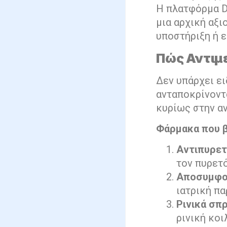
Η πλατφόρμα D
μια αρχική αξι
υποστήριξη ή ε
Πώς Αντιμε
Δεν υπάρχει ει
ανταποκρίνοντα
κυρίως στην α
Φάρμακα που 
Αντιπυρετ
τον πυρετό
Αποσυμφο
ιατρική π
Ρινικά σπ
ρινική κο