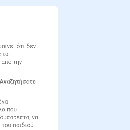
αίνει ότι δεν
 τα
 από την
α Αναζητήσετε
ένα
λο που
 δυσάρεστα, να
 του παιδιού