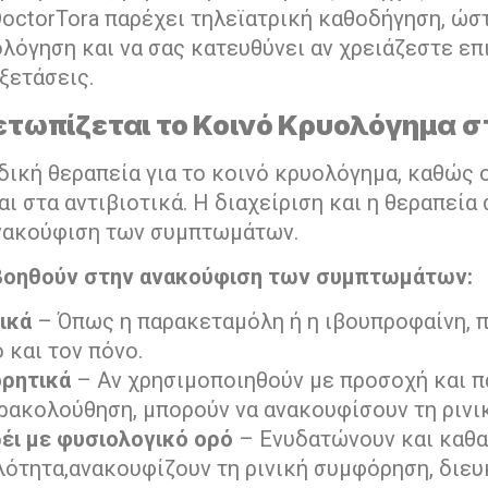
octorTora παρέχει τηλεϊατρική καθοδήγηση, ώσ
ολόγηση και να σας κατευθύνει αν χρειάζεστε ε
ξετάσεις.
τωπίζεται το Κοινό Κρυολόγημα στ
δική θεραπεία για το κοινό κρυολόγημα, καθώς ο
ι στα αντιβιοτικά. Η διαχείριση και η θεραπεία
νακούφιση των συμπτωμάτων.
βοηθούν στην ανακούφιση των συμπτωμάτων:
ικά
– Όπως η παρακεταμόλη ή η ιβουπροφαίνη, 
 και τον πόνο.
ρητικά
– Αν χρησιμοποιηθούν με προσοχή και π
αρακολούθηση, μπορούν να ανακουφίσουν τη ρινι
ρέι με φυσιολογικό ορό
– Ενυδατώνουν και καθα
ιλότητα,ανακουφίζουν τη ρινική συμφόρηση, διε