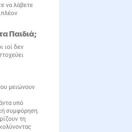
τε να λάβετε
πιπλέον
α Παιδιά;
ι ιοί δεν
 στοχεύει
που μειώνουν
άντα υπό
κή συμφόρηση.
ρίζουν τη
υκολύνοντας