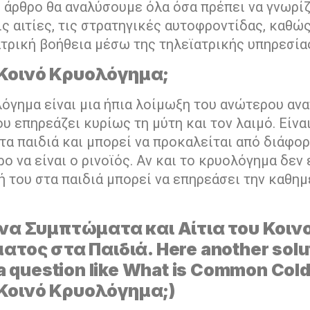
ο άρθρο θα αναλύσουμε όλα όσα πρέπει να γνωρίζ
ς αιτίες, τις στρατηγικές αυτοφροντίδας, καθώς
τρική βοήθεια μέσω της τηλεϊατρικής υπηρεσίας
ο Κοινό Κρυολόγημα;
λόγημα είναι μια ήπια λοίμωξη του ανώτερου αν
υ επηρεάζει κυρίως τη μύτη και τον λαιμό. Είναι
α παιδιά και μπορεί να προκαλείται από διάφορ
ο να είναι ο ρινοϊός. Αν και το κρυολόγημα δεν 
 του στα παιδιά μπορεί να επηρεάσει την καθη
να Συμπτώματα και Αίτια του Κοιν
τος στα Παιδιά. Here another solu
a question like What is Common Cold 
ο Κοινό Κρυολόγημα;)