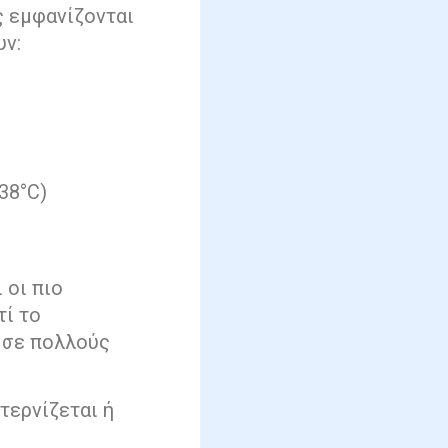
 εμφανίζονται
υν:
38°C)
 οι πιο
τί το
 σε πολλούς
τερνίζεται ή