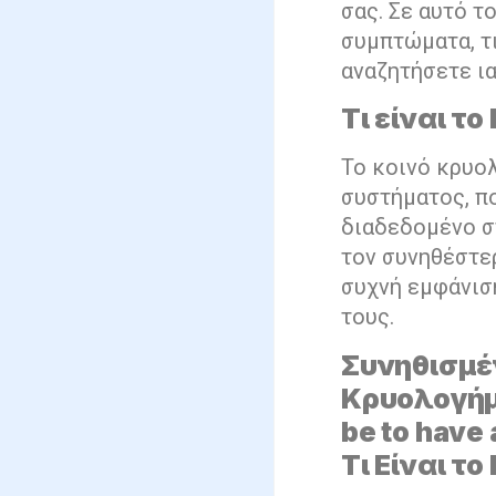
σας. Σε αυτό τ
συμπτώματα, τι
αναζητήσετε ια
Τι είναι τ
Το κοινό κρυο
συστήματος, πο
διαδεδομένο στ
τον συνηθέστερ
συχνή εμφάνισή
τους.
Συνηθισμέ
Κρυολογήμα
be to have 
Τι Είναι τ