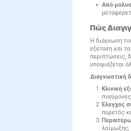
Από μολυσ
μεταφέρετα
Πώς Διαγι
Η διάγνωση το
εξέταση και τ
περιπτώσεις, δ
υποψιάζεται ά
Διαγνωστική δ
Κλινική ε
πνεύμονες 
Έλεγχος 
πυρετός κα
Περαιτέρω
λοίμωξης, 