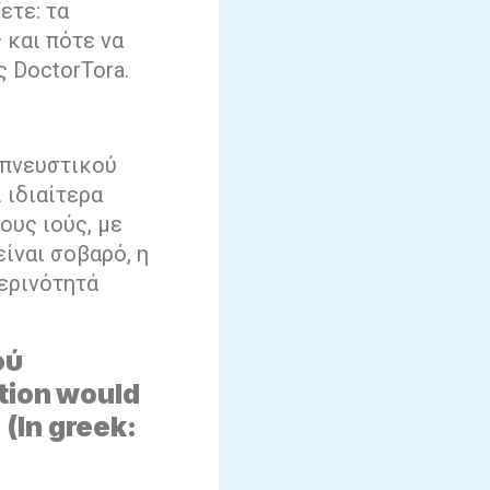
ετε: τα
 και πότε να
 DoctorTora.
απνευστικού
 ιδιαίτερα
ους ιούς, με
είναι σοβαρό, η
μερινότητά
ού
tion would
(In greek: