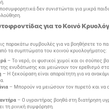
ή.
αποσυμφορητικά δεν συνιστώνται για μικρά παιδ
ολούθηση.
υτοφροντίδας για το Κοινό Κρυολό
ις παρακάτω συμβουλές για να βοηθήσετε το παι
από τα συμπτώματα του κοινού κρυολογήματος:
γρά
– Το νερό, οι φυσικοί χυμοί και οι σούπες β
 της ενυδάτωσης και μειώνουν τον ερεθισμό στο
η
– Η ξεκούραση είναι απαραίτητη για να ανακάμψ
α.
άνια
– Μπορούν να μειώσουν τον πυρετό και να
αντήρα
– Ο υγραντήρας βοηθά στη διατήρηση υγ
ι τη ρινική συμφόρηση.