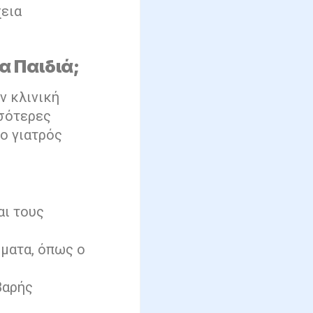
χεια
α Παιδιά;
ν κλινική
σσότερες
 ο γιατρός
αι τους
ματα, όπως ο
βαρής