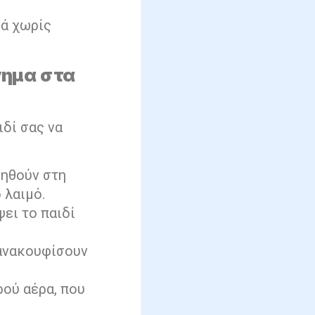
ιά χωρίς
γημα στα
δί σας να
οηθούν στη
 λαιμό.
ει το παιδί
 ανακουφίσουν
ρού αέρα, που