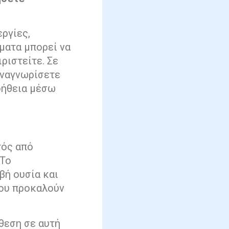
εργίες,
ματα μπορεί να
ιριστείτε. Σε
 αναγνωρίσετε
οήθεια μέσω
τός από
 Το
βή ουσία και
που προκαλούν
κθεση σε αυτή