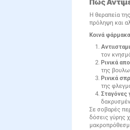
Πώς Αντιμε
Η θεραπεία τη
πρόληψη και αλ
Κοινά φάρμακα
Αντιισταμ
τον κνησμό
Ρινικά απ
της βουλω
Ρινικά σπ
της φλεγμ
Σταγόνες γ
δακρυσμέν
Σε σοβαρές πε
δόσεις γύρης χ
μακροπρόθεσμ