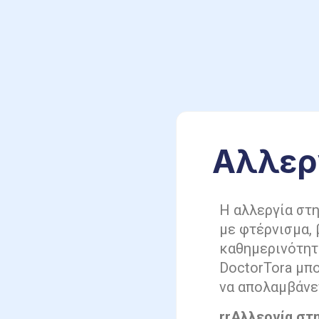
Αλλερ
Η αλλεργία στη
με φτέρνισμα, 
καθημερινότητά
DoctorTora μπο
να απολαμβάνε
rrΑλλεργία στ