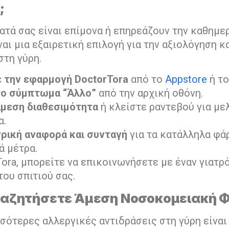
;
τά σας είναι επίμονα ή επηρεάζουν την καθημερ
ναι μια εξαιρετική επιλογή για την αξιολόγηση κ
στη γύρη.
 την εφαρμογή DoctorTora
από το
Appstore
ή τ
το σύμπτωμα “Άλλο”
από την αρχική οθόνη.
άμεση διαθεσιμότητα
ή κλείστε ραντεβού για με
α.
τρική αναφορά και συνταγή
για τα κατάλληλα φά
ά μέτρα.
ora, μπορείτε να επικοινωνήσετε με έναν γιατρ
του σπιτιού σας.
ναζητήσετε Άμεση Νοσοκομειακή Φ
σσότερες αλλεργικές αντιδράσεις στη γύρη είναι 