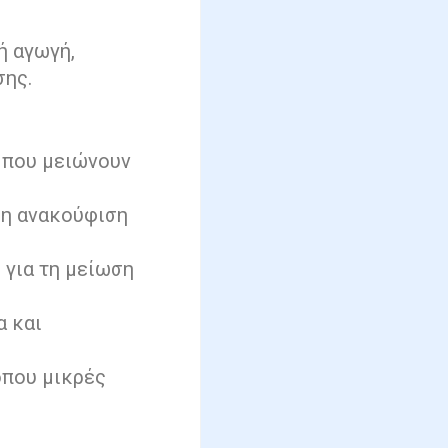
ή αγωγή,
σης.
 που μειώνουν
ση ανακούφιση
 για τη μείωση
α και
όπου μικρές