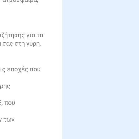
υζήτησης για τα
 σας στη γύρη.
τις εποχές που
ύρης
, που
ν των