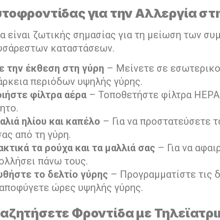
υτοφροντίδας για την Αλλεργία στ
α είναι ζωτικής σημασίας για τη μείωση των σ
υσάρεστων καταστάσεων.
 την έκθεση στη γύρη
– Μείνετε σε εσωτερικ
άρκεια περιόδων υψηλής γύρης.
ιήστε φίλτρα αέρα
– Τοποθετήστε φίλτρα HEPA 
ητο.
αλιά ηλίου και καπέλο
– Για να προστατεύσετε τα
ας από τη γύρη.
κτικά τα ρούχα και τα μαλλιά σας
– Για να αφαι
ολλήσει πάνω τους.
θήστε το δελτίο γύρης
– Προγραμματίστε τις 
α αποφύγετε ώρες υψηλής γύρης.
ναζητήσετε Φροντίδα με Τηλεϊατρι