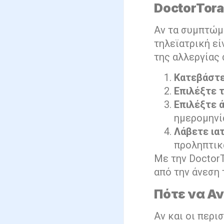
DoctorTora
Αν τα συμπτώμα
τηλεϊατρική εί
της αλλεργίας 
Κατεβάστε
Επιλέξτε 
Επιλέξτε 
ημερομηνί
Λάβετε ια
προληπτικ
Με την DoctorT
από την άνεση 
Πότε να Α
Αν και οι περι