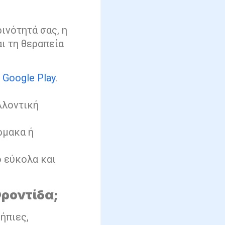
ινότητά σας, η
αι τη θεραπεία
ο
Google Play
.
λλοντική
ρμακα ή
ό εύκολα και
ροντίδα;
ήπιες,