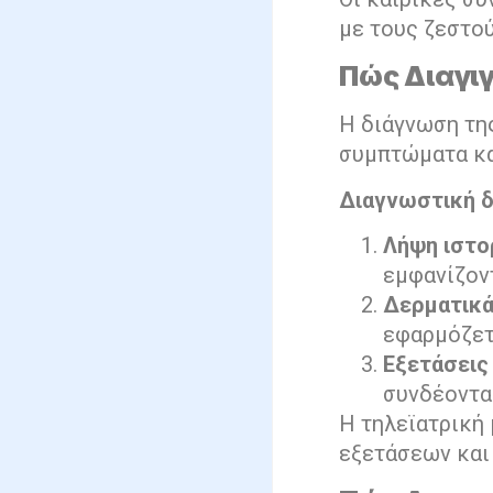
με τους ζεστού
Πώς Διαγι
Η διάγνωση της
συμπτώματα κα
Διαγνωστική δ
Λήψη ιστο
εμφανίζοντ
Δερματικά 
εφαρμόζετα
Εξετάσεις
συνδέονται
Η τηλεϊατρική 
εξετάσεων και