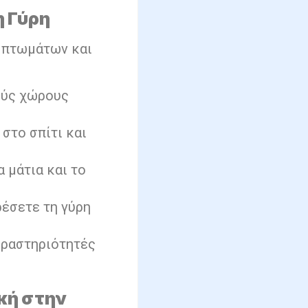
η Γύρη
υμπτωμάτων και
ούς χώρους
στο σπίτι και
 μάτια και το
ρέσετε τη γύρη
δραστηριότητές
κή στην