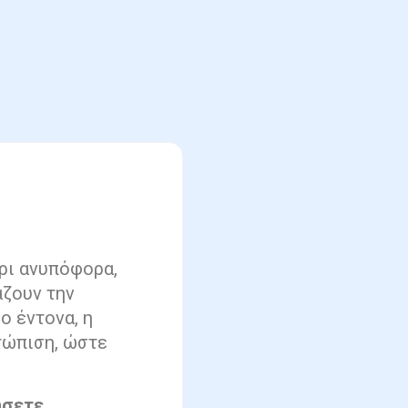
ίρι ανυπόφορα,
άζουν την
ο έντονα, η
τώπιση, ώστε
ήσετε