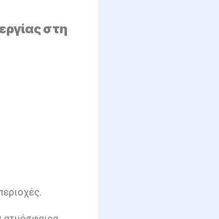
εργίας στη
περιοχές.
ν ατμόσφαιρα,