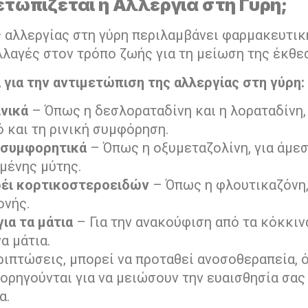
τωπίζεται η Αλλεργία στη Γύρη;
ς αλλεργίας στη γύρη περιλαμβάνει φαρμακευτικ
λαγές στον τρόπο ζωής για τη μείωση της έκθε
 για την αντιμετώπιση της αλλεργίας στη γύρη:
ινικά
– Όπως η δεσλοραταδίνη και η λοραταδίνη,
 και τη ρινική συμφόρηση.
οσυμφορητικά
– Όπως η οξυμεταζολίνη, για άμε
μένης μύτης.
ρέι κορτικοστεροειδών
– Όπως η φλουτικαζόνη,
ονής.
ια τα μάτια
– Για την ανακούφιση από τα κόκκιν
α μάτια.
ριπτώσεις, μπορεί να προταθεί ανοσοθεραπεία, 
ορηγούνται για να μειώσουν την ευαισθησία σας
α.