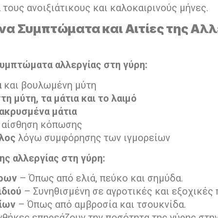
 τους ανοιξιάτικους και καλοκαιρινούς μήνες.
να Συμπτώματα και Αιτίες της Αλλ
υμπτώματα αλλεργίας στη γύρη:
α
και βουλωμένη μύτη
η μύτη, τα μάτια και το λαιμό
δακρυσμένα μάτια
 αίσθηση κόπωσης
λος
λόγω συμφόρησης των ιγμορείων
της αλλεργίας στη γύρη:
τρων
– Όπως από ελιά, πεύκο και σημύδα.
ιδιού
– Συνηθισμένη σε αγροτικές και εξοχικές 
νίων
– Όπως από αμβροσία και τσουκνίδα.
υνθήκες επηρεάζουν την ποσότητα της γύρης στη