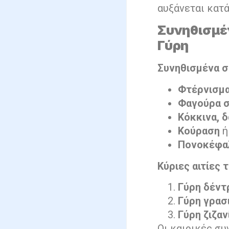
αυξάνεται κατά
Συνηθισμέ
Γύρη
Συνηθισμένα σ
Φτέρνισμ
Φαγούρα στ
Κόκκινα, 
Κούραση
ή
Πονοκέφα
Κύριες αιτίες 
Γύρη δέν
Γύρη γρασ
Γύρη ζιζα
Οι καιρικές σ