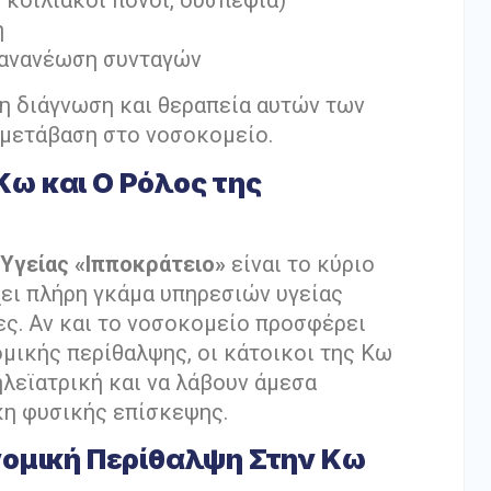
 κοιλιακοί πόνοι, δυσπεψία)
ή
 ανανέωση συνταγών
ση διάγνωση και θεραπεία αυτών των
 μετάβαση στο νοσοκομείο.
ω και Ο Ρόλος της
Υγείας «Ιπποκράτειο»
είναι το κύριο
χει πλήρη γκάμα υπηρεσιών υγείας
ες. Αν και το νοσοκομείο προσφέρει
μικής περίθαλψης, οι κάτοικοι της Κω
λεϊατρική και να λάβουν άμεσα
κη φυσικής επίσκεψης.
νομική Περίθαλψη Στην Κω